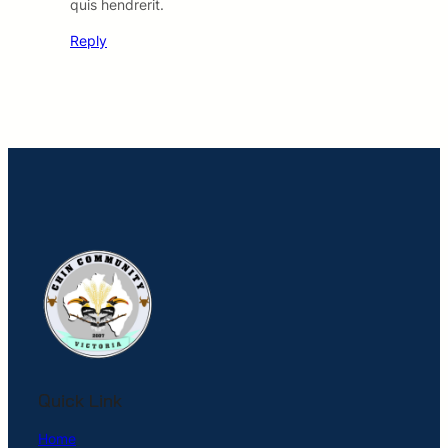
quis hendrerit.
Reply
Quick Link
Home