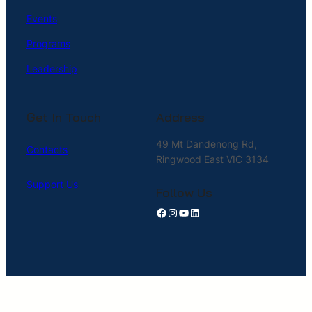
Events
Programs
Leadership
Get In Touch
Address
49 Mt Dandenong Rd,
Contacts
Ringwood East VIC 3134
Support Us
Follow Us
Facebook
Instagram
YouTube
LinkedIn